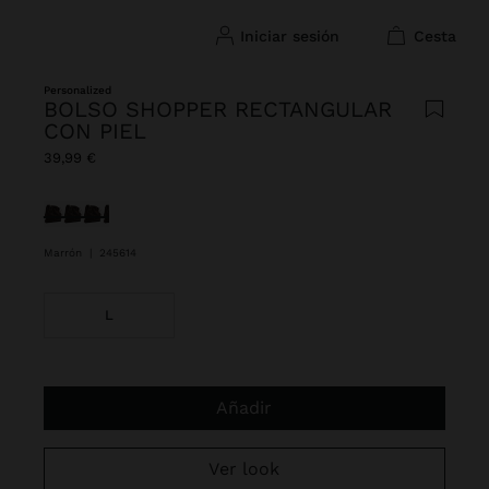
iniciar sesión
cesta
Personalized
BOLSO SHOPPER RECTANGULAR
CON PIEL
39,99 €
Seleccionado
Marrón
|
245614
L
Añadir
Ver look