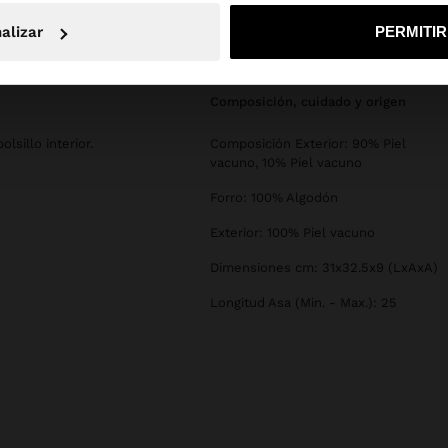
No, continuar en la web de España
Sí, llé
alizar
PERMITI
composición, cuidado y origen
lsillo interior.
Composición Exterior: 90% Piel
vacuno, 10% Piel vacuno
Forro: 100% Algodón
Exterior: 100% Piel vacuno
Dimensiones cm: 31x32.5x9 (LxAxA)
Longitud Asa (Min. - Max.): 25