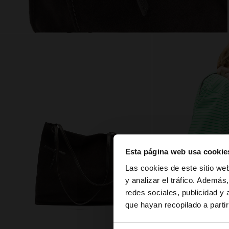
Esta página web usa cookie
hola
Las cookies de este sitio we
y analizar el tráfico. Ademá
redes sociales, publicidad y
Estás accediendo a 
que hayan recopilado a parti