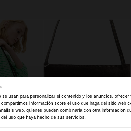
s
b se usan para personalizar el contenido y los anuncios, ofrecer
s, compartimos información sobre el uso que haga del sitio web 
 análisis web, quienes pueden combinarla con otra información q
la web de España. ¿Quieres ir a la web de United States?
r del uso que haya hecho de sus servicios.