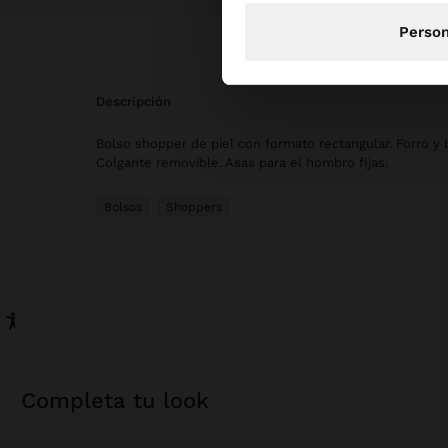
Person
descripción
Bolso shopper de piel con formato rectangular. Forro y bo
Colgante removible. Asas para el hombro fijas.
Bolsos
Shoppers
completa tu look