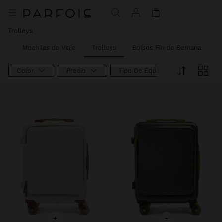
Precio rebajado de
A
Trolleys
na
Mochilas de Viaje
Trolleys
Bolsos Fin de Semana
N
Color
Precio
Tipo De Equipaje
+
+