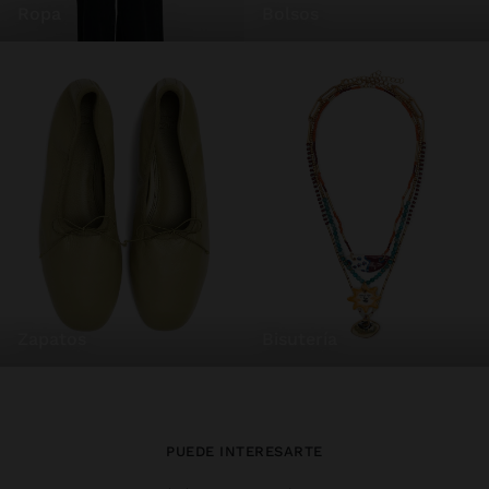
ropa
bolsos
zapatos
bisutería
PUEDE INTERESARTE