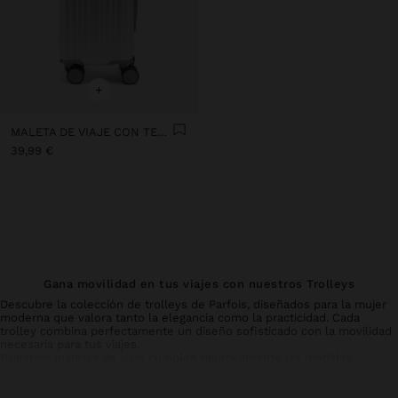
+
MALETA DE VIAJE CON TEXTURA XS
39,99 €
Gana movilidad en tus viajes con nuestros Trolleys
Descubre la colección de trolleys de Parfois, diseñados para la mujer
moderna que valora tanto la elegancia como la practicidad. Cada
trolley combina perfectamente un diseño sofisticado con la movilidad
necesaria para tus viajes.
Nuestras
maletas de viaje
cumplen rigurosamente las medidas
reglamentarias para vuelos, permitiéndote transportar tus
pertenencias esenciales con facilidad y sin comprometer el estilo.
Fabricados con ruedas resistentes y materiales duraderos, garantizan