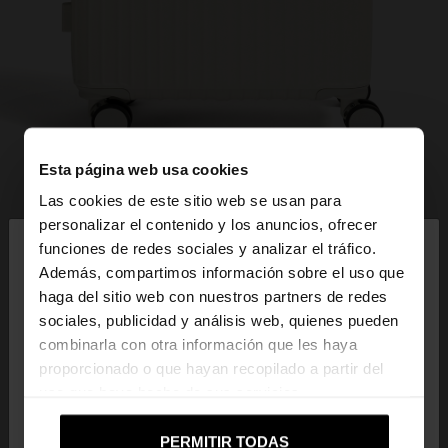
Esta página web usa cookies
Las cookies de este sitio web se usan para
×
personalizar el contenido y los anuncios, ofrecer
hola
funciones de redes sociales y analizar el tráfico.
Además, compartimos información sobre el uso que
haga del sitio web con nuestros partners de redes
Estás accediendo a la web de España. ¿Quieres ir a
sociales, publicidad y análisis web, quienes pueden
la web de United States?
combinarla con otra información que les haya
proporcionado o que hayan recopilado a partir del
uso que haya hecho de sus servicios.
No, continuar en la web
Sí, llévame a
de España
United States
PERMITIR TODAS