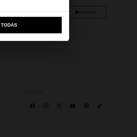
iOS
Android
vame a United States
R TODAS
SOCIALS