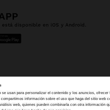
 APP
 está disponible en iOS y Android.
s
b se usan para personalizar el contenido y los anuncios, ofrecer
s, compartimos información sobre el uso que haga del sitio web 
TER
 análisis web, quienes pueden combinarla con otra información q
la web de España. ¿Quieres ir a la web de United States?