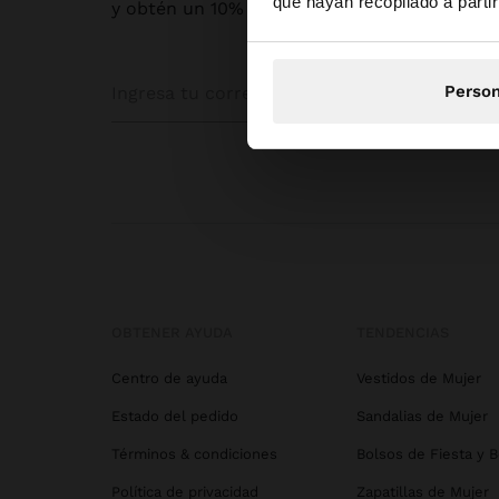
que hayan recopilado a parti
y obtén un 10% de descuento
Person
OBTENER AYUDA
TENDENCIAS
Centro de ayuda
Vestidos de Mujer
Estado del pedido
Sandalias de Mujer
Términos & condiciones
Bolsos de Fiesta y 
Política de privacidad
Zapatillas de Mujer