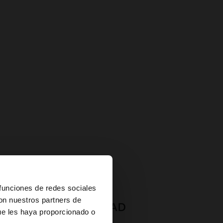
×
 funciones de redes sociales
con nuestros partners de
APP DOWNLOAD
ue les haya proporcionado o