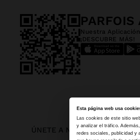
PARFOIS
Nuestra Aplicación
¡DESCUBRE MÁS!
Esta página web usa cookie
hola
Las cookies de este sitio we
y analizar el tráfico. Ademá
ÚNETE A NUESTRA NEWSLET
redes sociales, publicidad y
Estás accediendo a 