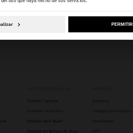
r del uso que haya hecho de sus servicios.
No, continuar en la web de España
Sí, llé
alizar
PERMITI
EVENTOS ESPECIALES
EMPRESA
Festival Capsule
Empresa
Summer Collection
Trabaja con nosotros
Boda
Rebajas para Mujer
Newsletter
Rebajas en Bolsos de Mujer
APP