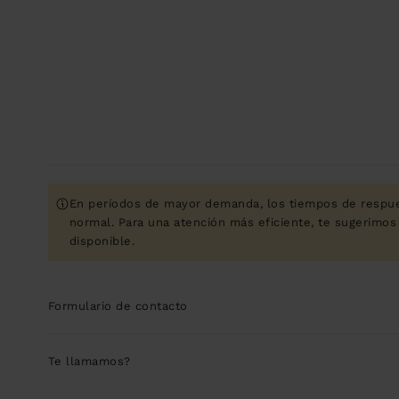
En períodos de mayor demanda, los tiempos de respue
normal. Para una atención más eficiente, te sugerimos 
disponible.
Formulario de contacto
Te llamamos?
Indícanos cuándo es el mejor momento para contactarte (servic