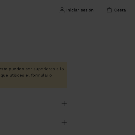
iniciar sesión
cesta
sta pueden ser superiores a lo
que utilices el formulario
io gratuito - Lun-Vie de 10:00 a