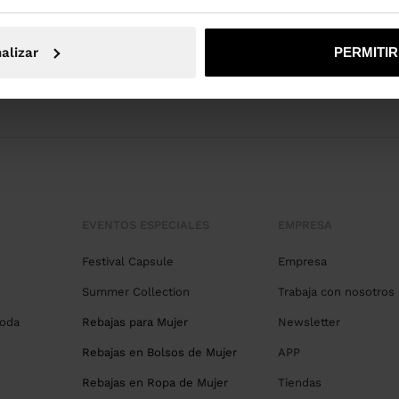
alizar
PERMITI
EVENTOS ESPECIALES
EMPRESA
Festival Capsule
Empresa
Summer Collection
Trabaja con nosotros
Boda
Rebajas para Mujer
Newsletter
Rebajas en Bolsos de Mujer
APP
Rebajas en Ropa de Mujer
Tiendas