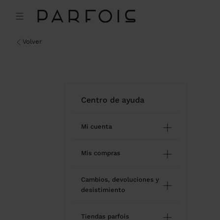
volver
centro de ayuda
Mi cuenta
Registro e inicio de sesión
Mis compras
Gestión de mi perfil
Comprar online
Cambios, devoluciones y
desistimiento
Newsletter
Estado de mi pedido
Cómo devolver / desistir
Mis favoritos
Tiendas parfois
Modificar un pedido online