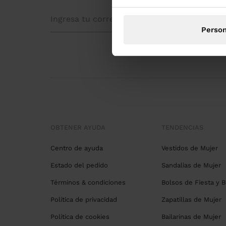
Person
OBTENER AYUDA
TENDENCIAS
Centro de ayuda
Vestidos de Mujer
Estado del pedido
Sandalias de Mujer
Términos & condiciones
Bolsos de Fiesta y 
Política de privacidad
Zapatillas de Mujer
Política de cookies
Bailarinas de Mujer