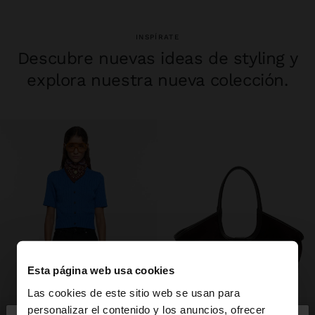
o azul marino que destacan con
bolsos dorados
,
pendientes de
plata 925
y
pulseras de acero
.
INSPÍRATE
Descubre nuevas ideas de styling y
explora nuestra nueva colección.
Esta página web usa cookies
Las cookies de este sitio web se usan para
personalizar el contenido y los anuncios, ofrecer
ropa
bolsos