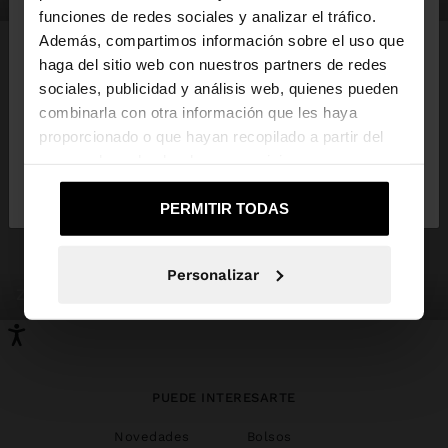
×
hola
funciones de redes sociales y analizar el tráfico.
Además, compartimos información sobre el uso que
haga del sitio web con nuestros partners de redes
Estás accediendo a la web de España. ¿Quieres ir a
sociales, publicidad y análisis web, quienes pueden
la web de United States?
combinarla con otra información que les haya
proporcionado o que hayan recopilado a partir del
uso que haya hecho de sus servicios.
No, continuar en la web
Sí, llévame a
de España
United States
PERMITIR TODAS
Personalizar
zapatos
bisutería
PUEDE INTERESARTE
Novedades
Bolsos