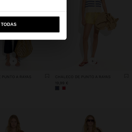
vame a United States
R TODAS
+
+
 PUNTO A RAYAS
CHALECO DE PUNTO A RAYAS
19,99 €