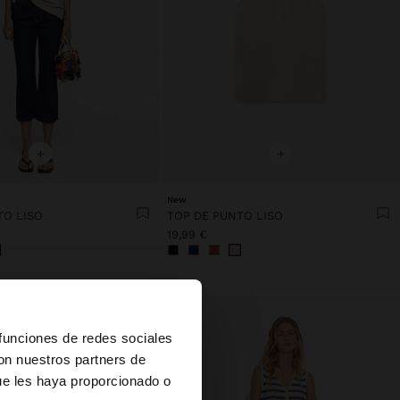
+
+
New
TO LISO
TOP DE PUNTO LISO
19,99 €
×
 funciones de redes sociales
con nuestros partners de
ue les haya proporcionado o