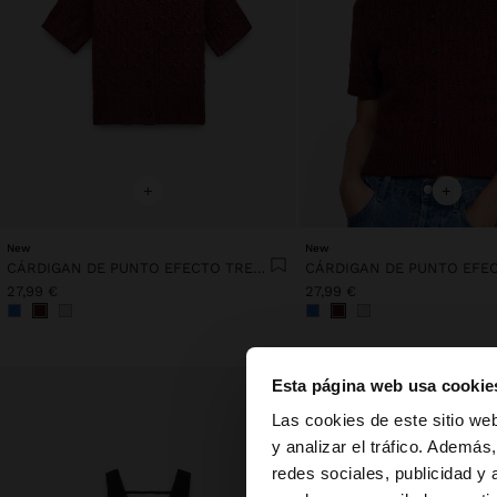
+
+
New
New
CÁRDIGAN DE PUNTO EFECTO TRENZADO
27,99 €
27,99 €
Esta página web usa cookie
hola
Las cookies de este sitio we
y analizar el tráfico. Ademá
redes sociales, publicidad y
Estás accediendo a 