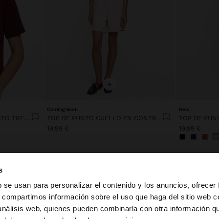
+
Coming Soon
New
CÁRDIGAN DE PUNTO EFECTO TRENZADO
TOP DE PUNTO CUELLO EN CONTRASTE
TOP DE PUN
19,99 €
19,99 €
s
b se usan para personalizar el contenido y los anuncios, ofrecer
s, compartimos información sobre el uso que haga del sitio web 
 análisis web, quienes pueden combinarla con otra información q
la web de España. ¿Quieres ir a la web de United States?