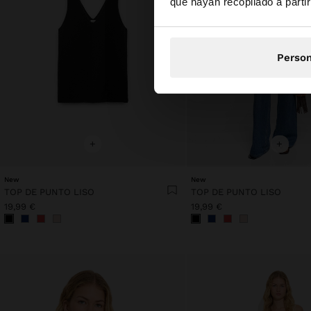
que hayan recopilado a parti
Person
+
+
New
New
TOP DE PUNTO LISO
TOP DE PUNTO LISO
19,99 €
19,99 €