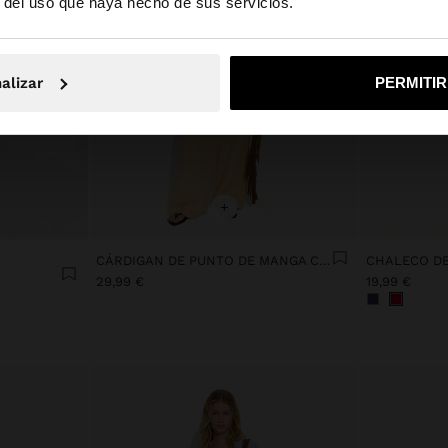
r del uso que haya hecho de sus servicios.
No, continuar en la web de España
Sí, llé
alizar
PERMITI
+
CÁRDIGAN DE PUNTO DE MANGA CORTA
CHALECO DE
29,99 €
19,99 €