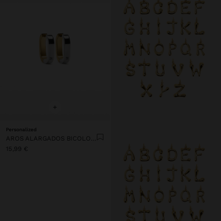
+
Personalized
AROS ALARGADOS BICOLOR - ACERO INOXIDABLE
15,99 €