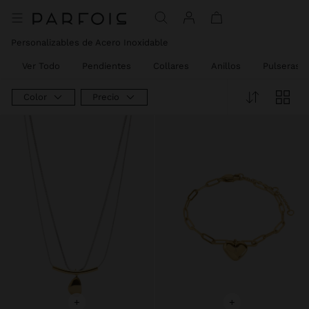
Precio rebajado de
A
Precio rebajado de
A
Precio rebajado de
A
Personalizables de Acero Inoxidable​
Ver Todo
Pendientes
Collares
Anillos
Pulseras
Color
Precio
+
+