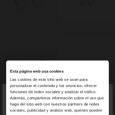
Esta página web usa cookies
Las cookies de este sitio web se usan para
×
personalizar el contenido y los anuncios, ofrecer
hola
funciones de redes sociales y analizar el tráfico.
Además, compartimos información sobre el uso que
haga del sitio web con nuestros partners de redes
Estás accediendo a la web de España. ¿Quieres ir a
sociales, publicidad y análisis web, quienes pueden
la web de United States?