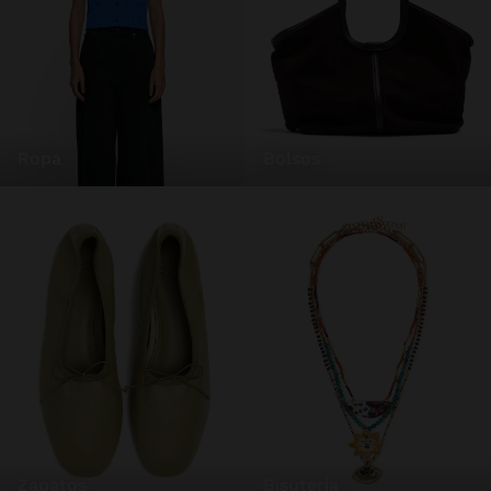
ropa
bolsos
zapatos
bisutería