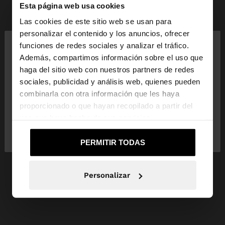
Esta página web usa cookies
Las cookies de este sitio web se usan para
×
personalizar el contenido y los anuncios, ofrecer
hola
funciones de redes sociales y analizar el tráfico.
Además, compartimos información sobre el uso que
haga del sitio web con nuestros partners de redes
Estás accediendo a la web de España. ¿Quieres ir a
sociales, publicidad y análisis web, quienes pueden
la web de United States?
combinarla con otra información que les haya
proporcionado o que hayan recopilado a partir del
uso que haya hecho de sus servicios.
No, continuar en la web
Sí, llévame a
de España
United States
PERMITIR TODAS
Personalizar