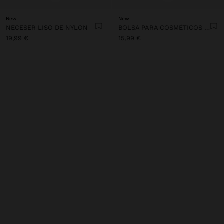
New
New
NECESER LISO DE NYLON
BOLSA PARA COSMÉTICOS DE NYLON ESTAMPADO ANIMAL
19,99 €
15,99 €