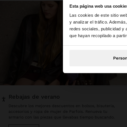
Esta página web usa cookie
hola
Las cookies de este sitio we
y analizar el tráfico. Ademá
redes sociales, publicidad y
Estás accediendo a 
que hayan recopilado a parti
Person
rebajas de verano
Descubre los mejores descuentos en bolsos, bisutería,
accesorios y ropa de mujer de Parfois. Renueva tu
armario con las piezas que llevabas tiempo buscando.