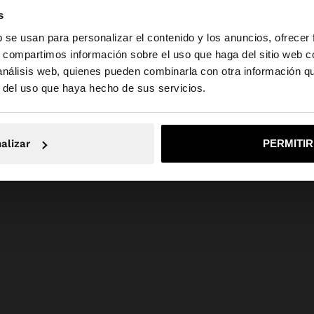
s
b se usan para personalizar el contenido y los anuncios, ofrecer
s, compartimos información sobre el uso que haga del sitio web 
 análisis web, quienes pueden combinarla con otra información q
la web de España. ¿Quieres ir a la web de United States?
r del uso que haya hecho de sus servicios.
No, continuar en la web de España
Sí, llé
alizar
PERMITI