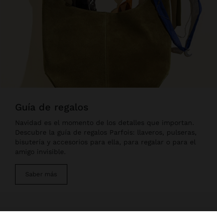
guía de regalos
Navidad es el momento de los detalles que importan.
Descubre la guía de regalos Parfois: llaveros, pulseras,
bisutería y accesorios para ella, para regalar o para el
amigo invisible.
Saber más