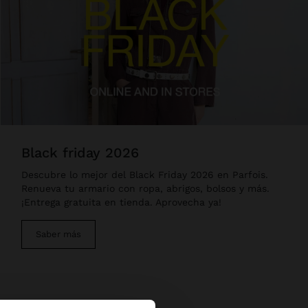
black friday 2026
Descubre lo mejor del Black Friday 2026 en Parfois.
Renueva tu armario con ropa, abrigos, bolsos y más.
¡Entrega gratuita en tienda. Aprovecha ya!
Saber más