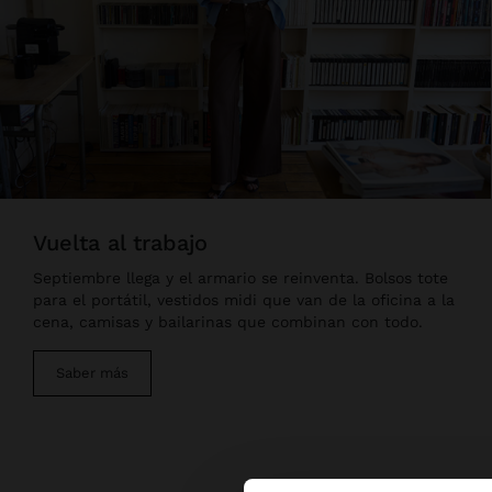
vuelta al trabajo
Septiembre llega y el armario se reinventa. Bolsos tote
para el portátil, vestidos midi que van de la oficina a la
cena, camisas y bailarinas que combinan con todo.
Saber más