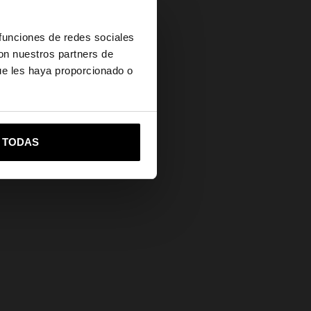
×
 funciones de redes sociales
con nuestros partners de
ue les haya proporcionado o
vame a United States
R TODAS