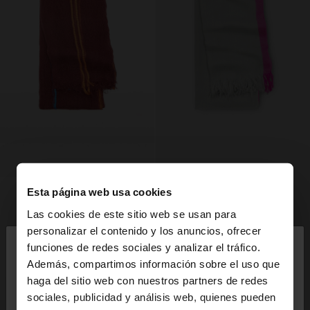
Esta página web usa cookies
Las cookies de este sitio web se usan para
×
personalizar el contenido y los anuncios, ofrecer
hola
funciones de redes sociales y analizar el tráfico.
Además, compartimos información sobre el uso que
haga del sitio web con nuestros partners de redes
Estás accediendo a la web de España. ¿Quieres ir a
sociales, publicidad y análisis web, quienes pueden
la web de United States?