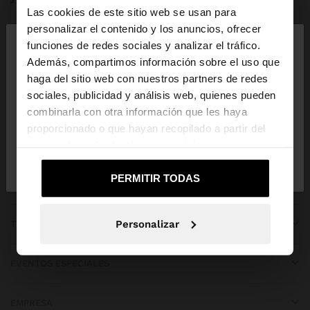
Las cookies de este sitio web se usan para
×
personalizar el contenido y los anuncios, ofrecer
hola
funciones de redes sociales y analizar el tráfico.
Además, compartimos información sobre el uso que
haga del sitio web con nuestros partners de redes
Estás accediendo a la web de España. ¿Quieres ir a
APP DOWNLOAD
sociales, publicidad y análisis web, quienes pueden
la web de United States?
combinarla con otra información que les haya
iOS
Android
proporcionado o que hayan recopilado a partir del
uso que haya hecho de sus servicios.
No, continuar en la web
Sí, llévame a
de España
United States
PERMITIR TODAS
OBTENER AYUDA
Personalizar
TENDENCIAS
EVENTOS ESPECIALES
EMPRESA