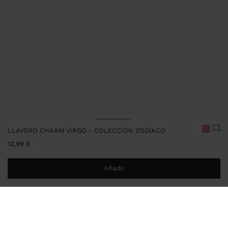
LLAVERO CHARM VIRGO - COLECCIÓN ZODÍACO
12,99 €
Añadir
Estás a
29,99 €
del envío gratis a domicilio
Entrega en tienda siempre gratis