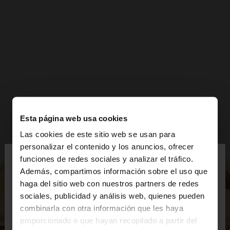
Esta página web usa cookies
Las cookies de este sitio web se usan para
×
personalizar el contenido y los anuncios, ofrecer
hola
funciones de redes sociales y analizar el tráfico.
Además, compartimos información sobre el uso que
haga del sitio web con nuestros partners de redes
Estás accediendo a la web de España. ¿Quieres ir a
sociales, publicidad y análisis web, quienes pueden
la web de United States?
combinarla con otra información que les haya
proporcionado o que hayan recopilado a partir del