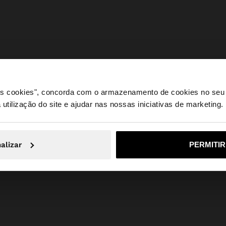
 os cookies", concorda com o armazenamento de cookies no seu 
 utilização do site e ajudar nas nossas iniciativas de marketing.
e a partir de Portugal. Deseja navegar no nosso site Unite
alizar
PERMITI
Não, Fique em Portugal
Sim, leve