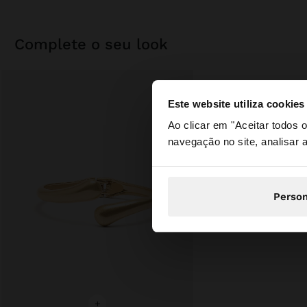
complete o seu look
Este website utiliza cookies
olá
Ao clicar em "Aceitar todos
navegação no site, analisar a
Está a aceder ao sit
Person
+