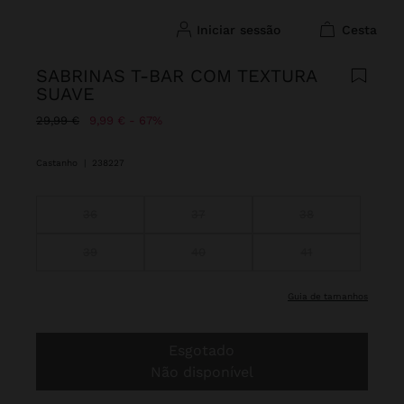
iniciar sessão
cesta
SABRINAS T-BAR COM TEXTURA
SUAVE
Preço Reduzido De
Para
29,99 €
9,99 €
67%
Castanho
|
238227
36
37
38
39
40
41
guia de tamanhos
Esgotado
Não disponível