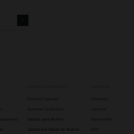
EVENTOS ESPECIAIS
EMPRESA
r
Festival Capsule
Empresa
r
Summer Collection
Carreira
Casamento
Saldos para Mulher
Newsletter
er
Saldos em Malas de Mulher
APP