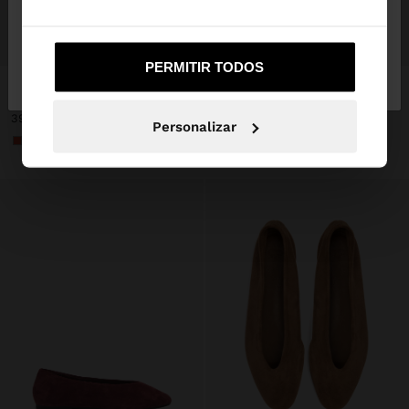
+
+
Não, Fique em
Sim, leve-me a United
PERMITIR TODOS
Portugal
States
New
Online Exclusive
New
Online Exclusive
SABRINAS DE PELE CAMURÇA
SABRINAS DE PELE CAMURÇA
39,99 €
39,99 €
Personalizar
+3
+3