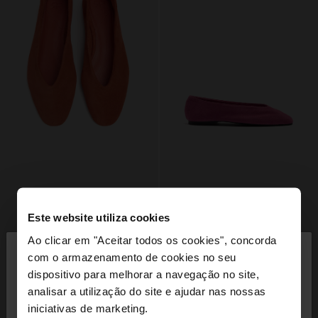
Este website utiliza cookies
×
Ao clicar em "Aceitar todos os cookies", concorda
olá
com o armazenamento de cookies no seu
dispositivo para melhorar a navegação no site,
Está a aceder ao site a partir de Portugal. Deseja
analisar a utilização do site e ajudar nas nossas
navegar no nosso site United States?
iniciativas de marketing.