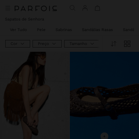
Sapatos de Senhora
Ver Tudo
Pele
Sabrinas
Sandálias Rasas
Sandália
Cor
Preço
Tamanho
+