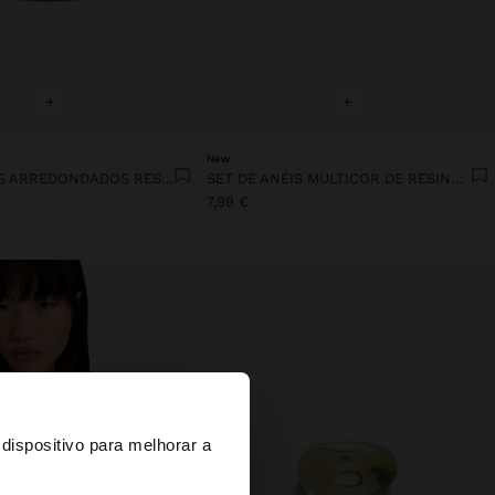
+
+
New
SET DE ANÉIS ARREDONDADOS RESINA TRANSPARENTE
SET DE ANÉIS MULTICOR DE RESINA TRANSPARENTE
7,99 €
×
dispositivo para melhorar a
d States?