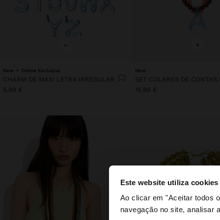
+
+
New
Online Exclusive
New
CHARM DE MAXI LETRA IRREGULAR
5,99 €
15,99 €
Este website utiliza cookies
olá
Ao clicar em "Aceitar todos
navegação no site, analisar a
Está a aceder ao sit