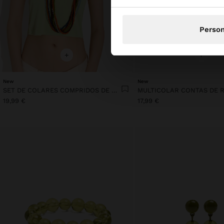
Person
+
+
New
New
SET DE COLARES COMPRIDOS DE RESINA
19,99 €
17,99 €