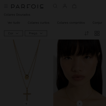
Colares Dourados
Ver tudo
Colares curtos
Colares compridos
Conjunto
Cor
Preço
+
+