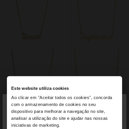
Este website utiliza cookies
×
Ao clicar em "Aceitar todos os cookies", concorda
olá
com o armazenamento de cookies no seu
dispositivo para melhorar a navegação no site,
Está a aceder ao site a partir de Portugal. Deseja
analisar a utilização do site e ajudar nas nossas
navegar no nosso site United States?
iniciativas de marketing.
+
+