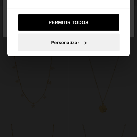
COLAR SIGNO DO ZODÍACO CARANGUEJO - PRATA DE LEI 925
COLAR SIGNO DO ZODÍACO SAGITÁRIO - PRATA DE LEI 925
Não, Fique em
Sim, leve-me a United
32,99 €
32,99 €
PERMITIR TODOS
Portugal
States
Personalizar