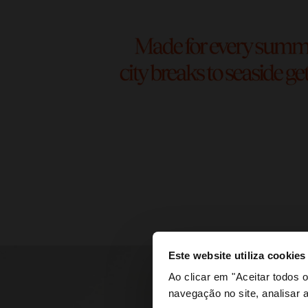
Este website utiliza cookies
olá
Ao clicar em "Aceitar todos
navegação no site, analisar a
Está a aceder ao sit