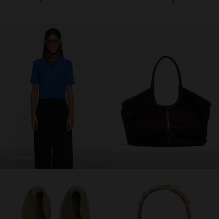
roupa
malas