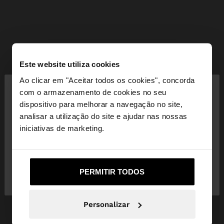
Este website utiliza cookies
×
Ao clicar em "Aceitar todos os cookies", concorda
olá
com o armazenamento de cookies no seu
dispositivo para melhorar a navegação no site,
Está a aceder ao site a partir de Portugal. Deseja
analisar a utilização do site e ajudar nas nossas
navegar no nosso site United States?
iniciativas de marketing.
Não, Fique em
Sim, leve-me a United
PERMITIR TODOS
Portugal
States
Personalizar