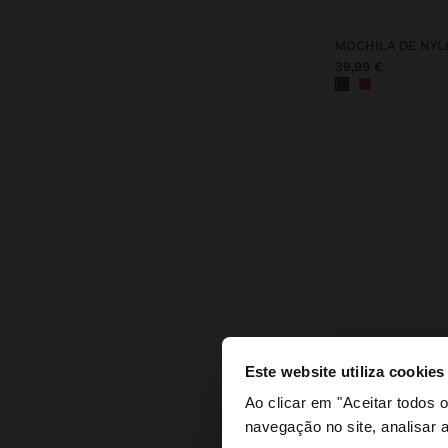
MOCHILA DE NYLO
39,99 €
Este website utiliza cookies
olá
Ao clicar em "Aceitar todos
navegação no site, analisar a
Está a aceder ao sit