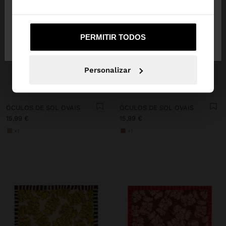
Não, Fique em
Sim, leve-me a United
PERMITIR TODOS
Portugal
States
Personalizar
+
+
ÓCULOS DE SOL OVAIS
ÓCULOS DE SOL OVAIS
15,99 €
15,99 €
+1
+1