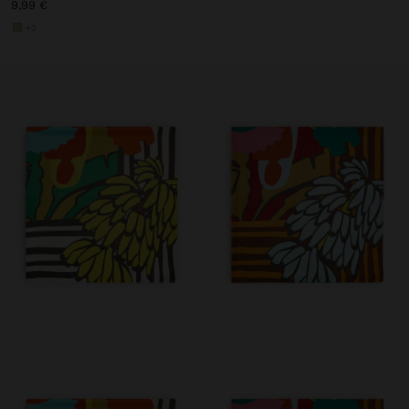
9,99 €
+2