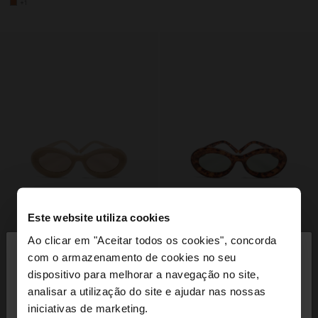
+1
Este website utiliza cookies
×
Ao clicar em "Aceitar todos os cookies", concorda
olá
com o armazenamento de cookies no seu
dispositivo para melhorar a navegação no site,
Está a aceder ao site a partir de Portugal. Deseja
analisar a utilização do site e ajudar nas nossas
navegar no nosso site United States?
iniciativas de marketing.