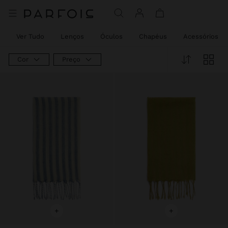
Ver Tudo
Lenços
Óculos
Chapéus
Acessórios d
Cor
Preço
+
+