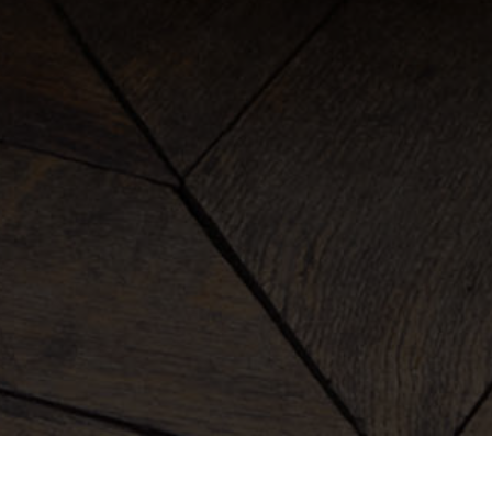
roupa
malas