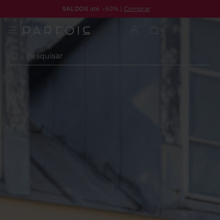
SALDOS
até -50% |
Comprar