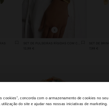
+
RAS
SET DE PULSEIRAS RÍGIDAS COM CORDÃO
SET DE BRI
12,99 €
7,99 €
 os cookies", concorda com o armazenamento de cookies no seu 
 utilização do site e ajudar nas nossas iniciativas de marketing.
e a partir de Portugal. Deseja navegar no nosso site Unite