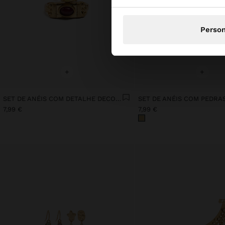
Person
+
+
SET DE ANÉIS COM DETALHE DECORATIVO
SET DE ANÉIS COM PEDRA
7,99 €
7,99 €