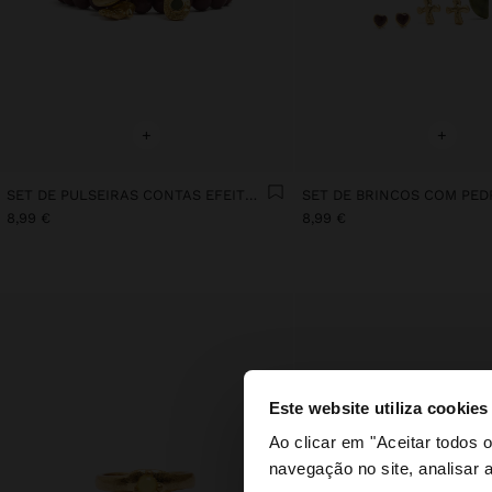
+
+
SET DE PULSEIRAS CONTAS EFEITO PEDRA
SET DE BRINCOS COM PED
8,99 €
8,99 €
Este website utiliza cookies
olá
Ao clicar em "Aceitar todos
navegação no site, analisar a
Está a aceder ao sit