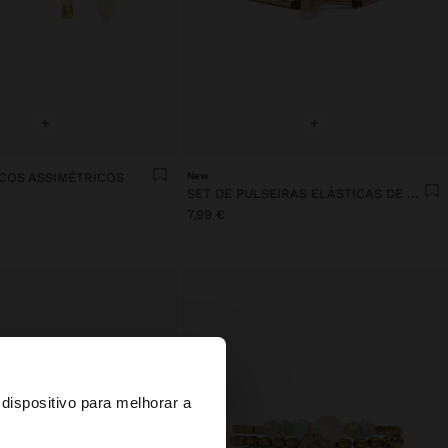
+
+
NCOS ASSIMÉTRICOS
New
SET DE PULSEIRAS ELÁSTICAS DE CONTAS
7,99 €
×
dispositivo para melhorar a
d States?