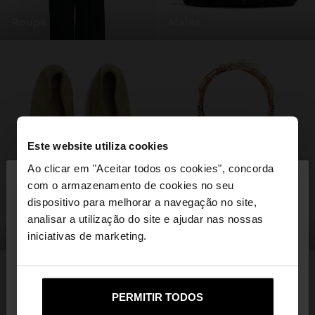
roupa
malas
Este website utiliza cookies
×
Ao clicar em "Aceitar todos os cookies", concorda
olá
com o armazenamento de cookies no seu
dispositivo para melhorar a navegação no site,
Está a aceder ao site a partir de Portugal. Deseja
analisar a utilização do site e ajudar nas nossas
sapatos
bijuteria
navegar no nosso site United States?
iniciativas de marketing.
Não, Fique em
Sim, leve-me a United
PERMITIR TODOS
Portugal
States
PODERÁ INTERESSAR-LHE