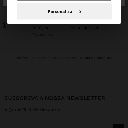
Novidades
Malas
Personalizar
Roupa
Bijuteria
Sapatos
Carteiras
Relógios
Personalizáveis
Acessórios
Parfois
Sapatos
Botas e Botins
botas de salto alto
SUBSCREVA A NOSSA NEWSLETTER
e ganhe 10% de desconto