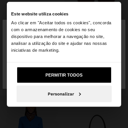
Este website utiliza cookies
+
×
Ao clicar em "Aceitar todos os cookies", concorda
olá
com o armazenamento de cookies no seu
MOCASSINS DE PELE COM FIVELA
dispositivo para melhorar a navegação no site,
39,99 €
15,99 €
60%
Está a aceder ao site a partir de Portugal. Deseja
analisar a utilização do site e ajudar nas nossas
+1
navegar no nosso site United States?
iniciativas de marketing.
INSPIRE-SE
Descubra novas ideias de styling e
Não, Fique em
Sim, leve-me a United
PERMITIR TODOS
explore a nossa nova coleção.
Portugal
States
Personalizar