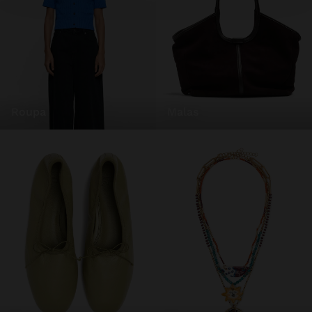
roupa
malas