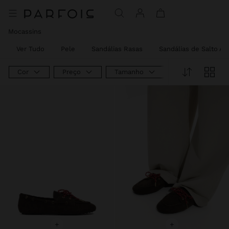
Preço Reduzido De
Para
Preço Reduzido De
Para
Preço Reduzido De
Para
Mocassins
Ver Tudo
Pele
Sandálias Rasas
Sandálias de Salto Al
Cor
Preço
Tamanho
+
+