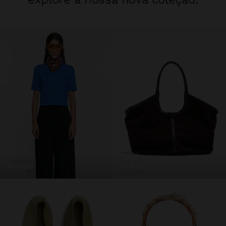
roupa
malas