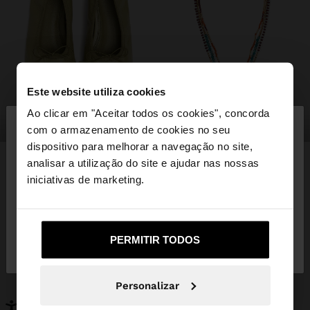
Este website utiliza cookies
×
Ao clicar em "Aceitar todos os cookies", concorda
olá
sapatos
bijuteria
com o armazenamento de cookies no seu
dispositivo para melhorar a navegação no site,
Está a aceder ao site a partir de Portugal. Deseja
analisar a utilização do site e ajudar nas nossas
navegar no nosso site United States?
iniciativas de marketing.
PODERÁ INTERESSAR-LHE
Novidades
Malas
Não, Fique em
Sim, leve-me a United
Roupa
PERMITIR TODOS
Bijuteria
Portugal
States
Sapatos
Carteiras
Relógios
Personalizáveis
Personalizar
Acessórios