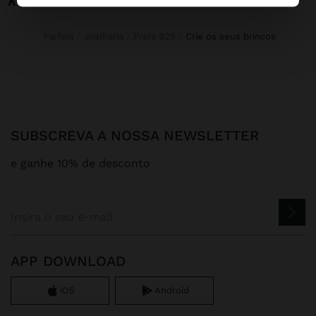
Parfois
Joalharia
Prata 925
crie os seus brincos
SUBSCREVA A NOSSA NEWSLETTER
e ganhe 10% de desconto
APP DOWNLOAD
iOS
Android