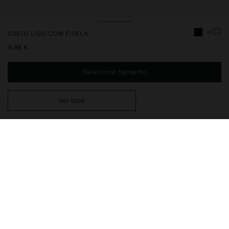
+1
CINTO LISO COM FIVELA
9,99 €
Selecionar tamanho
Ver look
Envio ao domicílio gratuito se adicionar
29,99 €
à sua cesta.
Entrega em loja sempre grátis
211568
|
preto
Acessórios
Cintos