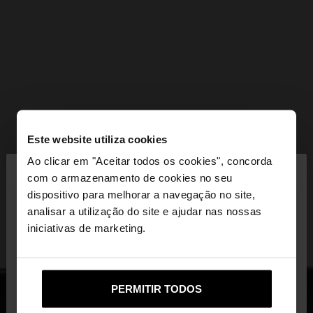
Este website utiliza cookies
×
Ao clicar em "Aceitar todos os cookies", concorda
olá
com o armazenamento de cookies no seu
dispositivo para melhorar a navegação no site,
Está a aceder ao site a partir de Portugal. Deseja
analisar a utilização do site e ajudar nas nossas
navegar no nosso site United States?
iniciativas de marketing.
Não, Fique em
Sim, leve-me a United
PERMITIR TODOS
Portugal
States