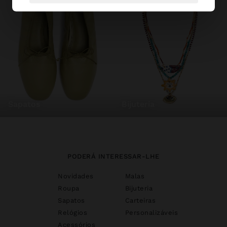
sapatos
bijuteria
PODERÁ INTERESSAR-LHE
Novidades
Malas
Roupa
Bijuteria
Sapatos
Carteiras
Relógios
Personalizáveis
Acessórios