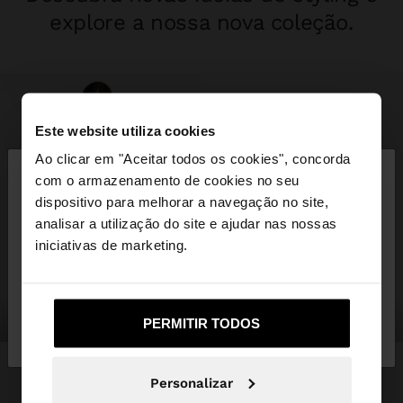
explore a nossa nova coleção.
Este website utiliza cookies
×
Ao clicar em "Aceitar todos os cookies", concorda
olá
com o armazenamento de cookies no seu
dispositivo para melhorar a navegação no site,
Está a aceder ao site a partir de Portugal. Deseja
analisar a utilização do site e ajudar nas nossas
navegar no nosso site United States?
iniciativas de marketing.
Não, Fique em
Sim, leve-me a United
roupa
malas
PERMITIR TODOS
Portugal
States
Personalizar