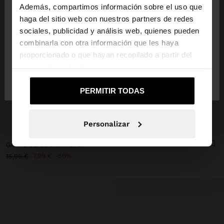
Además, compartimos información sobre el uso que
haga del sitio web con nuestros partners de redes
Estás accediendo a la web de España. ¿Quieres ir a
sociales, publicidad y análisis web, quienes pueden
la web de United States?
combinarla con otra información que les haya
proporcionado o que hayan recopilado a partir del
uso que haya hecho de sus servicios.
No, continuar en la web
Sí, llévame a
de España
United States
PERMITIR TODAS
+
Personalizar
GAFAS DE SOL CAT EYE
7,99 €
50%
15,99 €