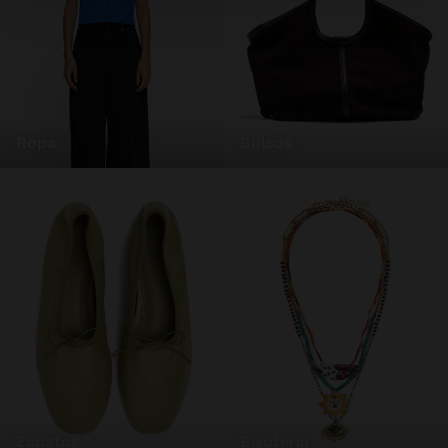
ropa
bolsos
zapatos
bisutería