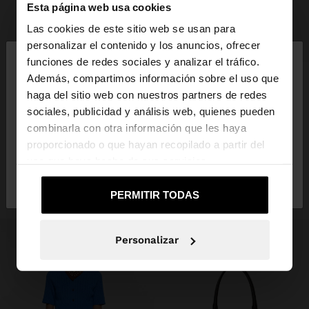
Esta página web usa cookies
Las cookies de este sitio web se usan para
×
+
personalizar el contenido y los anuncios, ofrecer
hola
funciones de redes sociales y analizar el tráfico.
CINTURÓN TRENZADO CON AROS EFECTO PIEL
Además, compartimos información sobre el uso que
19,99 €
12,99 €
35%
haga del sitio web con nuestros partners de redes
Estás accediendo a la web de España. ¿Quieres ir a
sociales, publicidad y análisis web, quienes pueden
la web de United States?
combinarla con otra información que les haya
INSPÍRATE
proporcionado o que hayan recopilado a partir del
Descubre nuevas ideas de styling y
uso que haya hecho de sus servicios.
No, continuar en la web
Sí, llévame a
explora nuestra nueva colección.
de España
United States
PERMITIR TODAS
Personalizar