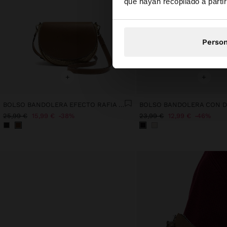
que hayan recopilado a parti
Person
+
+
BOLSO BANDOLERA EFECTO RAFIA CON SOLAPA
25,99 €
15,99 €
38%
23,99 €
12,99 €
46%