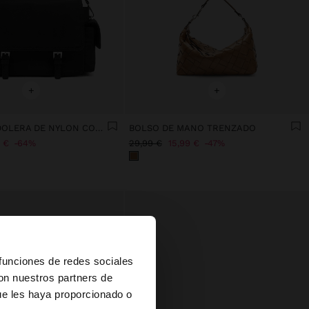
+
+
BOLSO BANDOLERA DE NYLON CON SOLAPA
BOLSO DE MANO TRENZADO
 €
64%
29,99 €
15,99 €
47%
×
 funciones de redes sociales
con nuestros partners de
ue les haya proporcionado o