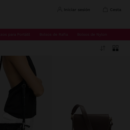
iniciar sesión
cesta
lsos para Portátil
Bolsos de Rafia
Bolsos de Nylon