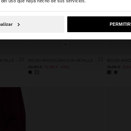
r del uso que haya hecho de sus servicios.
No, continuar en la web de España
Sí, llé
alizar
PERMITI
+
BOLSO BANDOLERA CON DETALLE DE CINTURÓN
BOLSO BANDOLERA CON DETALLE DE CINTURÓN
23,99 €
12,99 €
46%
19,99 €
9,99