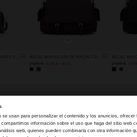
+
BOLSO BANDOLERA CONTRASTE DE TEXTURAS
BOLSO BANDOLERA DE NYLON CON SOLAPA
27,99 €
9,99 €
64%
27,99 €
9,99
s
b se usan para personalizar el contenido y los anuncios, ofrecer
s, compartimos información sobre el uso que haga del sitio web 
 análisis web, quienes pueden combinarla con otra información q
la web de España. ¿Quieres ir a la web de United States?