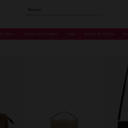
Buscar
 de Mano
Bolsos de Hombro
Viaje
Bolsos de Fiesta
Bo