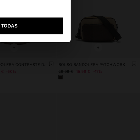
vame a United States
R TODAS
+
+
BOLSO BANDOLERA CONTRASTE DE TEXTURAS
BOLSO BANDOLERA PATCHWORK
 €
50%
29,99 €
15,99 €
47%