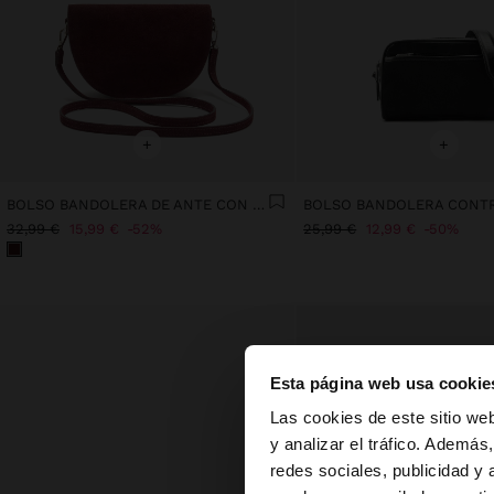
+
+
BOLSO BANDOLERA DE ANTE CON SOLAPA
32,99 €
15,99 €
52%
25,99 €
12,99 €
50%
Esta página web usa cookie
hola
Las cookies de este sitio we
y analizar el tráfico. Ademá
redes sociales, publicidad y
Estás accediendo a 