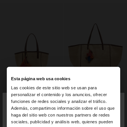
Esta página web usa cookies
Las cookies de este sitio web se usan para
×
personalizar el contenido y los anuncios, ofrecer
hola
funciones de redes sociales y analizar el tráfico.
Además, compartimos información sobre el uso que
haga del sitio web con nuestros partners de redes
Estás accediendo a la web de España. ¿Quieres ir a
sociales, publicidad y análisis web, quienes pueden
la web de United States?