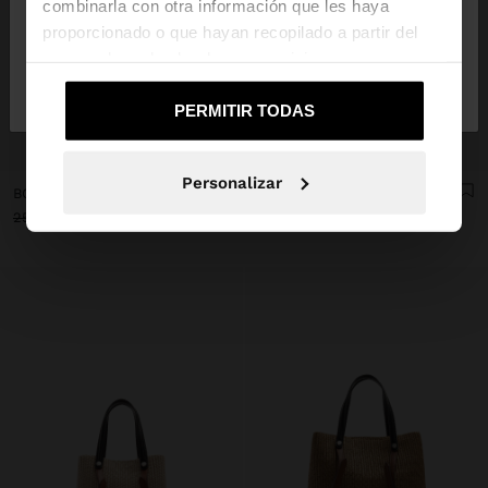
combinarla con otra información que les haya
proporcionado o que hayan recopilado a partir del
uso que haya hecho de sus servicios.
No, continuar en la web
Sí, llévame a
de España
United States
PERMITIR TODAS
+
+
Personalizar
BOLSO TOTE EFECTO RAFIA CON PENDURO M
BOLSO TOTE EFECTO RAFIA CON PENDURO XL
25,99 €
12,99 €
50%
35,99 €
17,99 €
50%