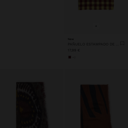
+
New
PAÑUELO ESTAMPADO DE CUADROS VICHY
17,99 €
+2