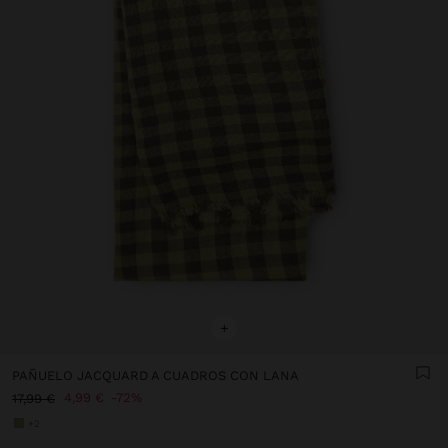
+
PAÑUELO JACQUARD A CUADROS CON LANA
4,99 €
72%
17,99 €
+2