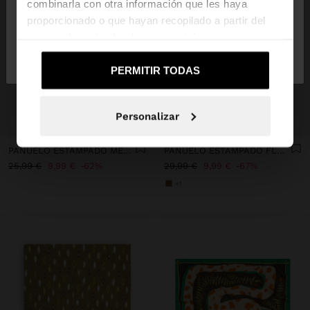
combinarla con otra información que les haya
proporcionado o que hayan recopilado a partir del
uso que haya hecho de sus servicios.
No, continuar en la web
Sí, llévame a
de España
United States
PERMITIR TODAS
Personalizar
+
+
PAÑUELO ESTAMPADO MEZCLA DE ALGODÓN CON LANA
PAÑUELO ESTAMPADO FLORAL DE LANA
25,99 €
9,99 €
62%
29,99 €
9,99 €
67%
+1