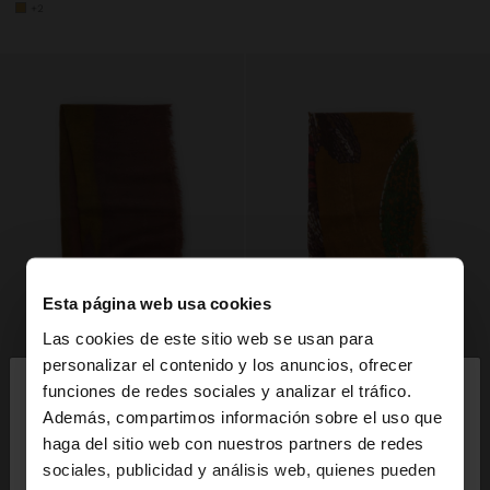
+2
Esta página web usa cookies
Las cookies de este sitio web se usan para
×
personalizar el contenido y los anuncios, ofrecer
hola
funciones de redes sociales y analizar el tráfico.
Además, compartimos información sobre el uso que
haga del sitio web con nuestros partners de redes
Estás accediendo a la web de España. ¿Quieres ir a
sociales, publicidad y análisis web, quienes pueden
la web de United States?