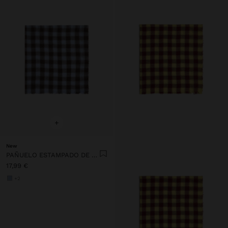
+
New
PAÑUELO ESTAMPADO DE CUADROS VICHY
17,99 €
+2