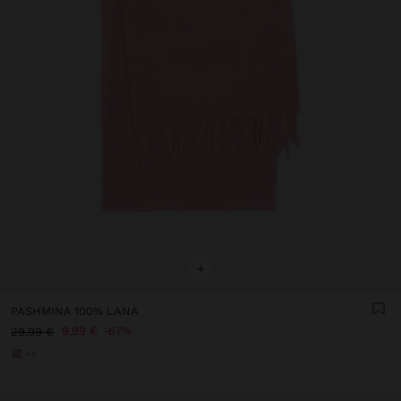
+
PASHMINA 100% LANA
9,99 €
67%
29,99 €
+4