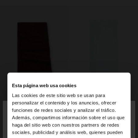
Esta página web usa cookies
Las cookies de este sitio web se usan para
×
personalizar el contenido y los anuncios, ofrecer
hola
funciones de redes sociales y analizar el tráfico.
Además, compartimos información sobre el uso que
haga del sitio web con nuestros partners de redes
Estás accediendo a la web de España. ¿Quieres ir a
sociales, publicidad y análisis web, quienes pueden
la web de United States?