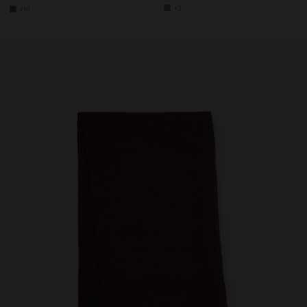
+3
+10