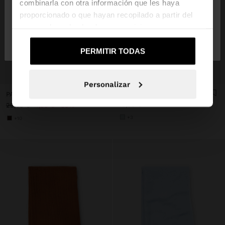
combinarla con otra información que les haya
proporcionado o que hayan recopilado a partir del
uso que haya hecho de sus servicios.
No, continuar en la web
Sí, llévame a
de España
United States
PERMITIR TODAS
+
+
Personalizar
PASHMINA DE LANA CON FLECOS
PASHMINA LISA CON FLECOS
15,99 €
29,99 €
4,99 €
83%
+3
+10