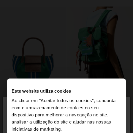
Este website utiliza cookies
×
Ao clicar em "Aceitar todos os cookies", concorda
olá
com o armazenamento de cookies no seu
dispositivo para melhorar a navegação no site,
Está a aceder ao site a partir de Portugal. Deseja
analisar a utilização do site e ajudar nas nossas
navegar no nosso site United States?
iniciativas de marketing.