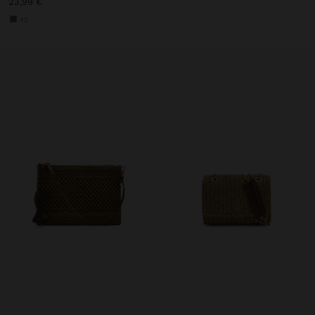
23,99 €
+2