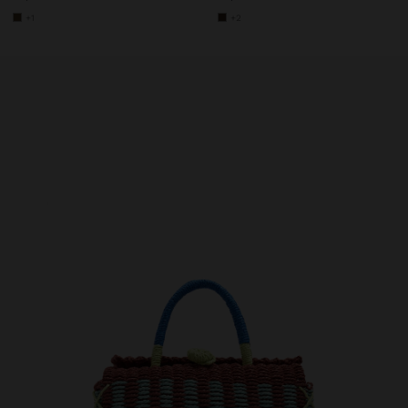
+1
+2