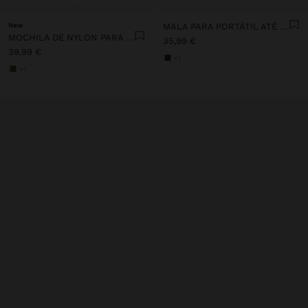
New
MALA PARA PORTÁTIL ATÉ 16" COM ALÇA TIRACOLO
MOCHILA DE NYLON PARA PORTÁTIL DE 13"
35,99 €
39,99 €
+1
+1