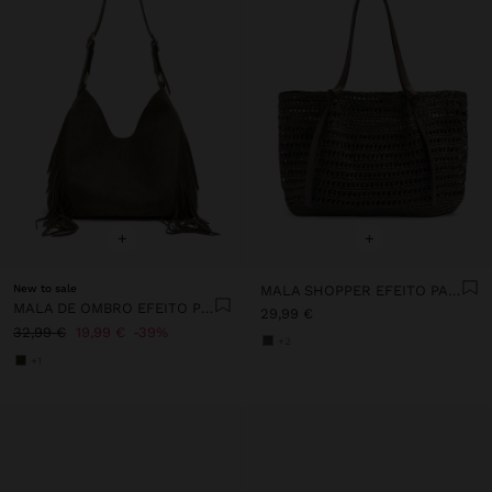
+
+
New to sale
MALA SHOPPER EFEITO PALHA COM BOLSA REMOVÍVEL
MALA DE OMBRO EFEITO PELE FRANJAS COMPRIDAS
29,99 €
32,99 €
19,99 €
39%
+2
+1