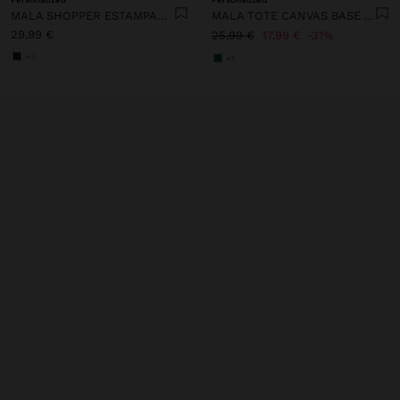
MALA SHOPPER ESTAMPADA COM BOLSA REMOVÍVEL
MALA TOTE CANVAS BASE DE RATTAN M
29,99 €
25,99 €
17,99 €
31%
+3
+1