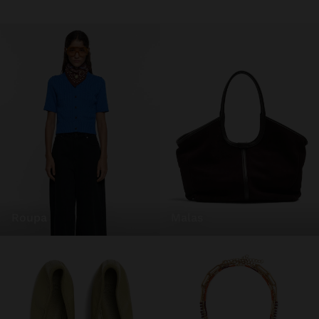
roupa
malas