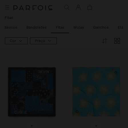
Fitas
Básicos
Bandoletes
Fitas
Molas
Ganchos
Elást
Cor
Preço
+
+