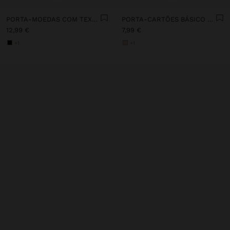
PORTA-MOEDAS COM TEXTURA E FECHO DE CORRER
PORTA-CARTÕES BÁSICO COM TEXTURA
12,99 €
7,99 €
+1
+1