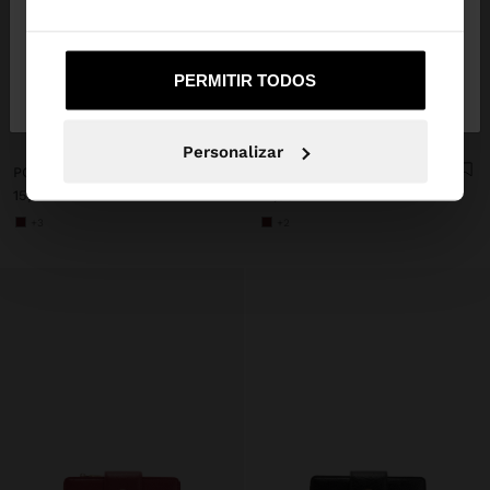
Não, Fique em
Sim, leve-me a United
PERMITIR TODOS
Portugal
States
+
+
Personalizar
PORTA-MOEDAS COM FECHO DE CORRER
PORTA-MOEDAS COM TEXTURA
15,99 €
12,99 €
+3
+2