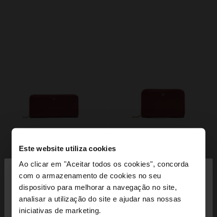
Este website utiliza cookies
×
Ao clicar em "Aceitar todos os cookies", concorda
olá
com o armazenamento de cookies no seu
dispositivo para melhorar a navegação no site,
Está a aceder ao site a partir de Portugal. Deseja
analisar a utilização do site e ajudar nas nossas
navegar no nosso site United States?
iniciativas de marketing.