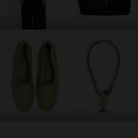
roupa
malas
sapatos
bijuteria