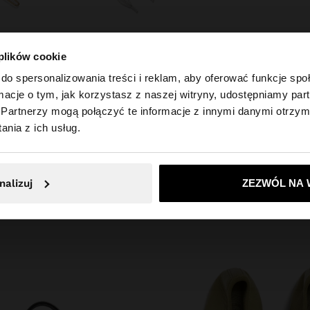
 plików cookie
+
do spersonalizowania treści i reklam, aby oferować funkcje sp
ormacje o tym, jak korzystasz z naszej witryny, udostępniamy p
A
KOMPLET WSUWEK W METALICZNYCH KOLORACH
Partnerzy mogą połączyć te informacje z innymi danymi otrzym
 Polska. Czy chcesz przeglądać naszą stronę United Sta
29,99 zł
nia z ich usług.
Nie, zostań w Polska
Tak, zabierz mn
ZAINSPIRUJ SIĘ
nalizuj
ZEZWÓL NA 
ysły na stylizacje i poznaj nasz