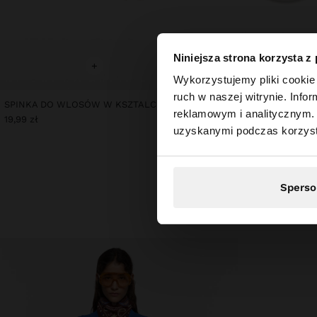
Niniejsza strona korzysta z
+
+
witaj
Wykorzystujemy pliki cookie 
ruch w naszej witrynie. Inf
SPINKA DO WLOSÓW W KSZTALCIE LISCIA
ZŁOTE OKRĄGŁE WSUWK
reklamowym i analitycznym. 
Odwiedzasz stronę z
19,99 zł
29,99 zł
uzyskanymi podczas korzysta
Sperso
Odkryj nowe pom