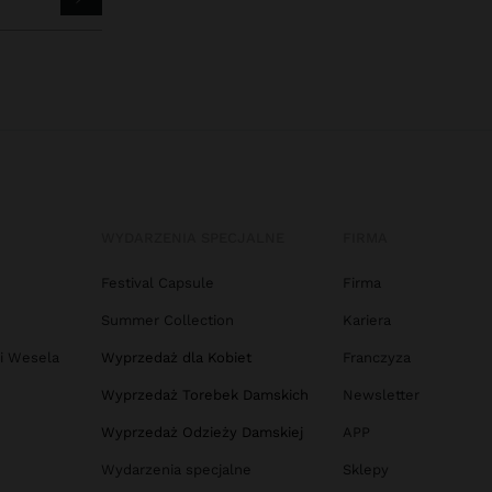
WYDARZENIA SPECJALNE
FIRMA
Festival Capsule
Firma
Summer Collection
Kariera
 i Wesela
Wyprzedaż dla Kobiet
Franczyza
Wyprzedaż Torebek Damskich
Newsletter
Wyprzedaż Odzieży Damskiej
APP
Wydarzenia specjalne
Sklepy