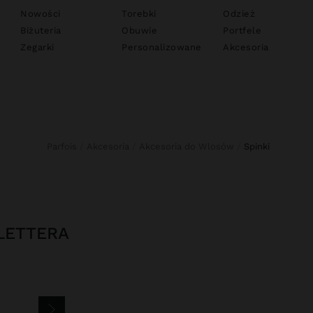
Nowości
Torebki
Odzież
Biżuteria
Obuwie
Portfele
Zegarki
Personalizowane
Akcesoria
Parfois
Akcesoria
Akcesoria do Wlosów
spinki
LETTERA