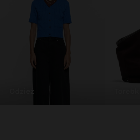
odzież
torebk