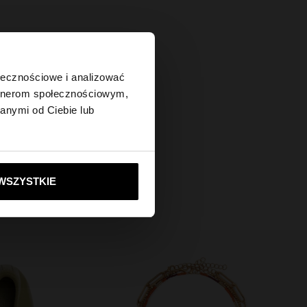
×
ołecznościowe i analizować
artnerom społecznościowym,
anymi od Ciebie lub
tes?
ie do United States
WSZYSTKIE
ą nową kolekcję.