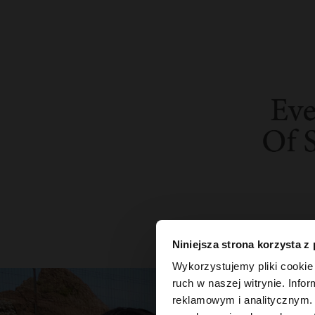
Niniejsza strona korzysta z
witaj
Wykorzystujemy pliki cookie 
ruch w naszej witrynie. Inf
reklamowym i analitycznym. 
Odwiedzasz stronę z