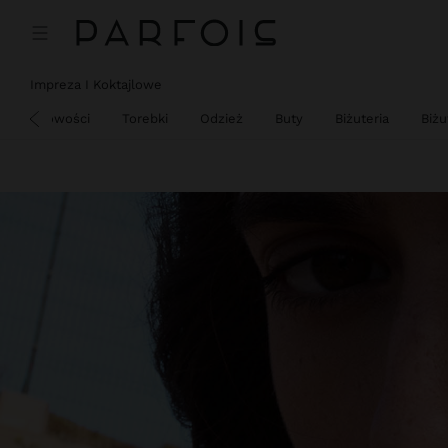
Impreza I Koktajlowe
Ż
Nowości
Torebki
Odzież
Buty
Biżuteria
Biż