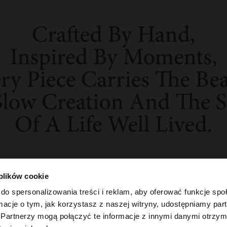
 plików cookie
do spersonalizowania treści i reklam, aby oferować funkcje sp
ormacje o tym, jak korzystasz z naszej witryny, udostępniamy p
Partnerzy mogą połączyć te informacje z innymi danymi otrzym
 Polska. Czy chcesz przeglądać naszą stronę United Sta