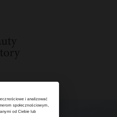
×
ołecznościowe i analizować
artnerom społecznościowym,
anymi od Ciebie lub
tes?