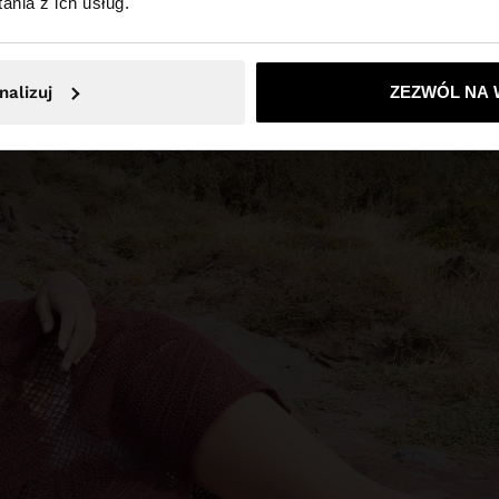
nia z ich usług.
Nie, zostań w Polska
Tak, zabierz mn
nalizuj
ZEZWÓL NA 