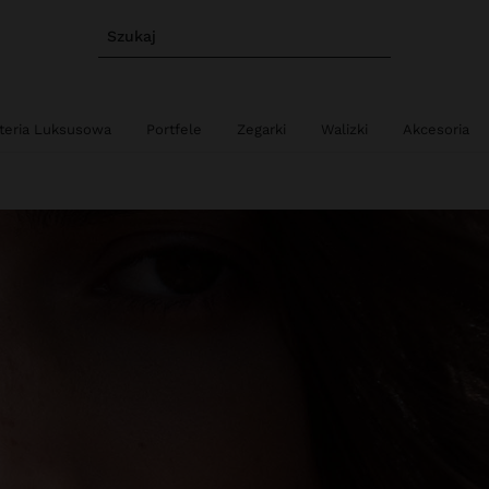
Szukaj
uteria Luksusowa
Portfele
Zegarki
Walizki
Akcesoria