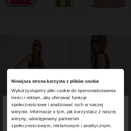
Niniejsza strona korzysta z plików cookie
Wykorzystujemy pliki cookie do spersonalizowania
×
treści i reklam, aby oferować funkcje
witaj
społecznościowe i analizować ruch w naszej
witrynie. Informacje o tym, jak korzystasz z naszej
witryny, udostępniamy partnerom
Odwiedzasz stronę z Polska. Czy chcesz
społecznościowym, reklamowym i analitycznym.
przeglądać naszą stronę United States?