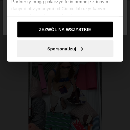
Partnerzy mogą połączyć te informacje z innymi
danymi otrzymanymi od Ciebie lub uzyskanymi
podczas korzystania z ich usług.
Nie, zostań w
Tak, zabierz mnie do
Polska
United States
ZEZWÓL NA WSZYSTKIE
Spersonalizuj