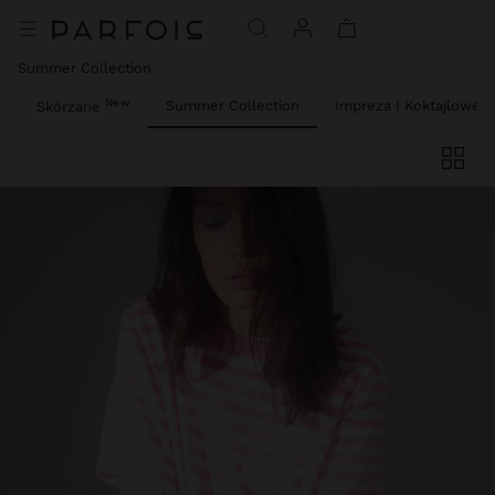
Summer Collection
New
a
Summer Collection
Impreza I Koktajlowe
Skórzane