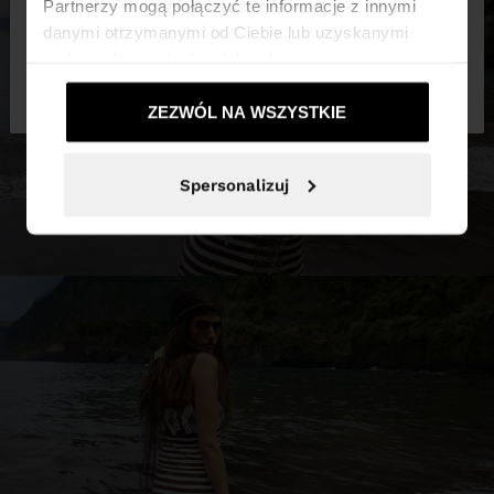
Partnerzy mogą połączyć te informacje z innymi
danymi otrzymanymi od Ciebie lub uzyskanymi
podczas korzystania z ich usług.
Nie, zostań w
Tak, zabierz mnie do
Polska
United States
ZEZWÓL NA WSZYSTKIE
Spersonalizuj