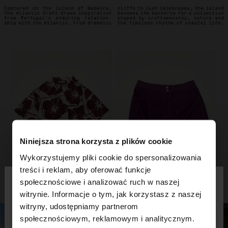
Niniejsza strona korzysta z plików cookie
Wykorzystujemy pliki cookie do spersonalizowania
×
treści i reklam, aby oferować funkcje
witaj
społecznościowe i analizować ruch w naszej
witrynie. Informacje o tym, jak korzystasz z naszej
witryny, udostępniamy partnerom
Odwiedzasz stronę z Polska. Czy chcesz
społecznościowym, reklamowym i analitycznym.
przeglądać naszą stronę United States?