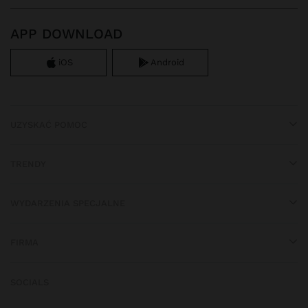
APP DOWNLOAD
iOS
Android
UZYSKAĆ POMOC
TRENDY
WYDARZENIA SPECJALNE
FIRMA
SOCIALS