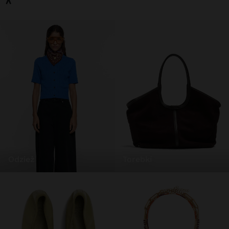
odzież
torebki