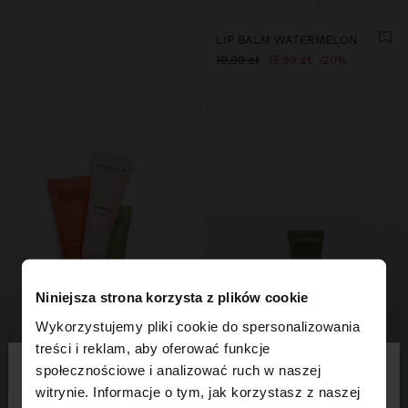
LIP BALM WATERMELON
19,99 zł
15,99 zł
20%
Niniejsza strona korzysta z plików cookie
Wykorzystujemy pliki cookie do spersonalizowania
×
treści i reklam, aby oferować funkcje
witaj
społecznościowe i analizować ruch w naszej
witrynie. Informacje o tym, jak korzystasz z naszej