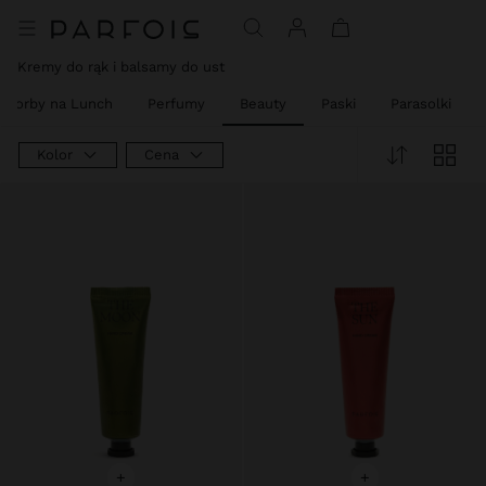
Cena obnizona z
Do
Cena obnizona z
Do
Cena obnizona z
Do
Cena obnizona z
Do
Cena obnizona z
Do
Kremy do rąk i balsamy do ust
Torby na Lunch
Perfumy
Beauty
Paski
Parasolki
Kolor
Cena
+
+