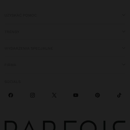
UZYSKAĆ POMOC
TRENDY
WYDARZENIA SPECJALNE
FIRMA
SOCIALS