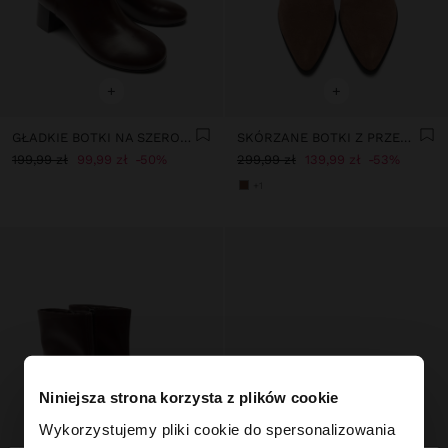
+
+
GŁADKIE BOTKI NA SZEROKIM OBCASIE
SKÓRZANE BOTKI Z PRZESZYCIAMI
199,99 zł
99,99 zł
50%
299,99 zł
139,99 zł
53%
+1
Niniejsza strona korzysta z plików cookie
Wykorzystujemy pliki cookie do spersonalizowania