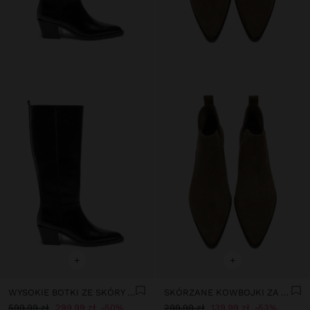
+
+
WYSOKIE BOTKI ZE SKÓRY NA OBCASIE
SKÓRZANE KOWBOJKI ZA KOSTKĘ Z DZIURAMI
599,99 zł
299,99 zł
50%
299,99 zł
139,99 zł
53%