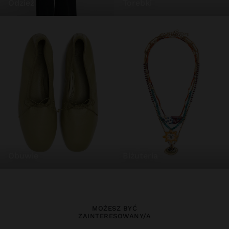
odzież
torebki
obuwie
biżuteria
MOŻESZ BYĆ
ZAINTERESOWANY/A