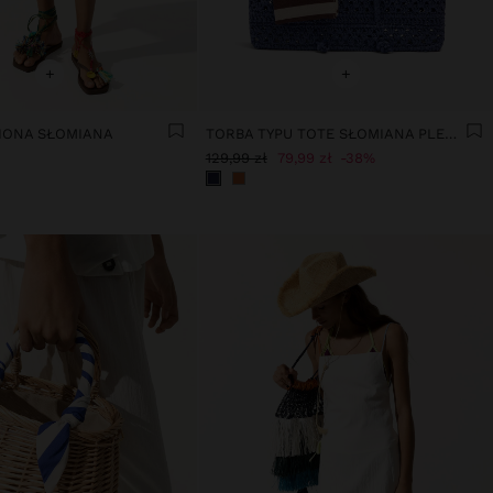
+
+
IONA SŁOMIANA
TORBA TYPU TOTE SŁOMIANA PLECIONA
129,99 zł
79,99 zł
38%