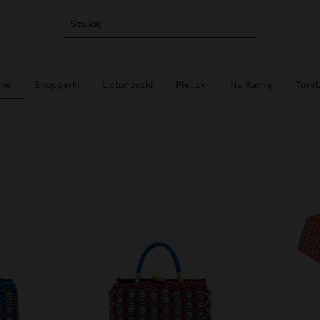
Szukaj
ane
Shopperki
Listonoszki
Plecaki
Na Ramię
Toreb