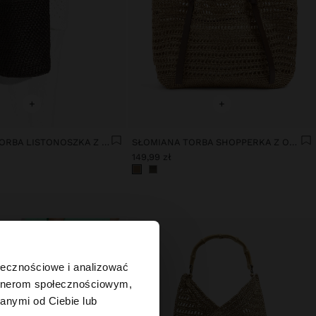
+
+
SŁOMIANA TORBA LISTONOSZKA Z UNIWERSALNYM PASKIEM
SŁOMIANA TORBA SHOPPERKA Z ODPINANĄ TOREBKĄ
149,99 zł
×
ołecznościowe i analizować
artnerom społecznościowym,
anymi od Ciebie lub
tes?