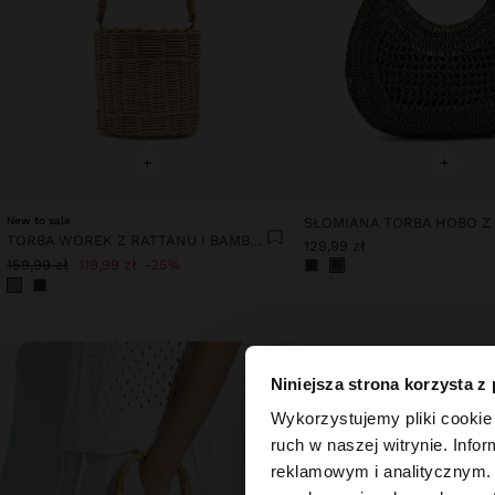
+
+
New to sale
TORBA WOREK Z RATTANU I BAMBUSA
129,99 zł
159,99 zł
119,99 zł
25%
Niniejsza strona korzysta z
witaj
Wykorzystujemy pliki cookie 
ruch w naszej witrynie. Inf
reklamowym i analitycznym. 
Odwiedzasz stronę z