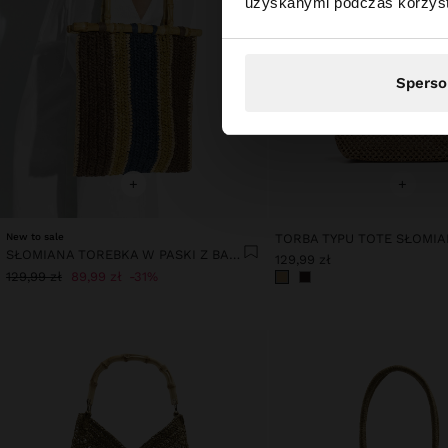
uzyskanymi podczas korzysta
Sperso
+
+
New to sale
SŁOMIANA TOREBKA W PASKI Z BAMBUSEM
129,99 zł
129,99 zł
89,99 zł
31%