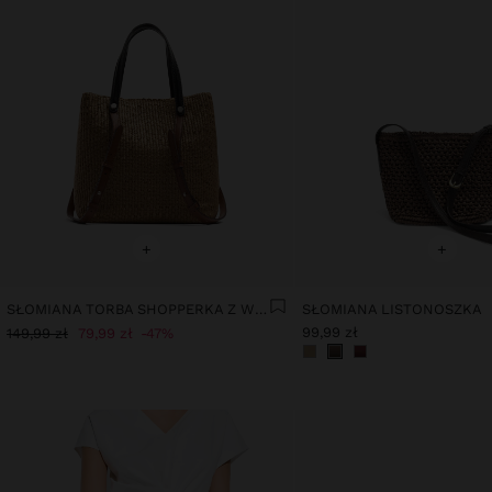
+
+
SŁOMIANA TORBA SHOPPERKA Z WSZECHSTRONNYMI RAMIĄCZKAMI
SŁOMIANA LISTONOSZKA
99,99 zł
149,99 zł
79,99 zł
47%