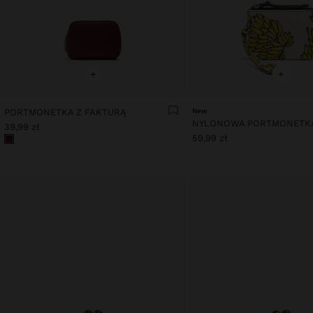
+
+
PORTMONETKA Z FAKTURĄ
New
39,99 zł
59,99 zł