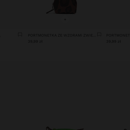
+
Ą
PORTMONETKA ZE WZORAMI ZWIERZĘCYMI
39,99 zł
39,99 zł