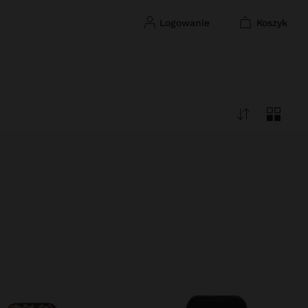
logowanie
koszyk