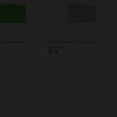
+
+
KA Z FAKTURĄ
PORTMONETKA Z FAKTURĄ
39,99 zł