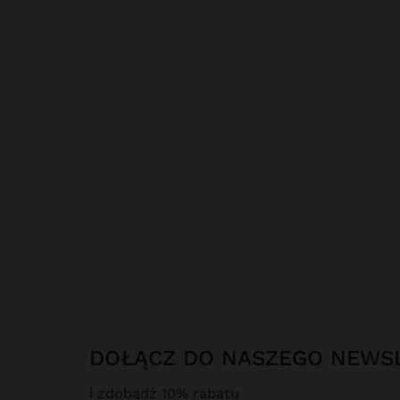
DOŁĄCZ DO NASZEGO NEWS
i zdobądź 10% rabatu