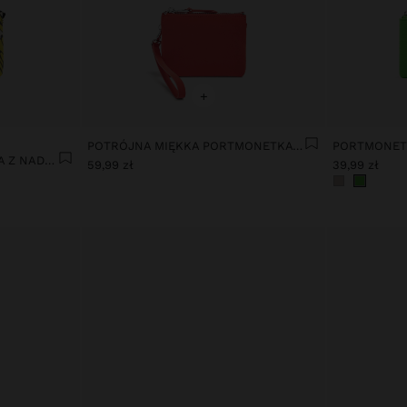
+
POTRÓJNA MIĘKKA PORTMONETKA Z FAKTURĄ
PORTMONET
NYLONOWA PORTMONETKA Z NADRUKIEM
59,99 zł
39,99 zł