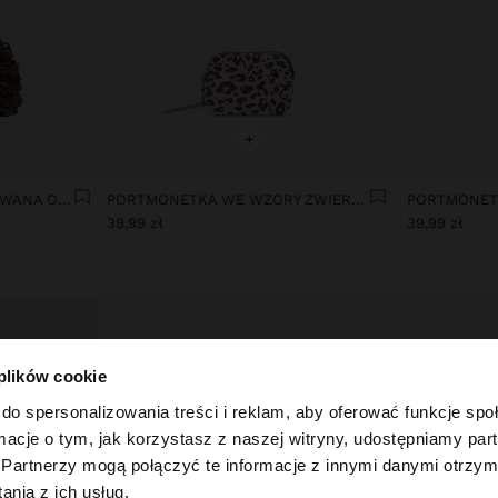
+
PORTMONETKA TEKSTUROWANA O SŁOMIANYM EFEKCIE
PORTMONETKA WE WZORY ZWIERZĘCE
39,99 zł
39,99 zł
 plików cookie
do spersonalizowania treści i reklam, aby oferować funkcje sp
ormacje o tym, jak korzystasz z naszej witryny, udostępniamy p
Partnerzy mogą połączyć te informacje z innymi danymi otrzym
 Polska. Czy chcesz przeglądać naszą stronę United Sta
nia z ich usług.