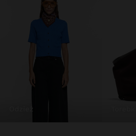
odzież
torebk