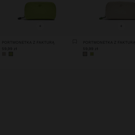
+
+
PORTMONETKA Z FAKTURĄ
PORTMONETKA Z FAKTUR
59,99 zł
59,99 zł