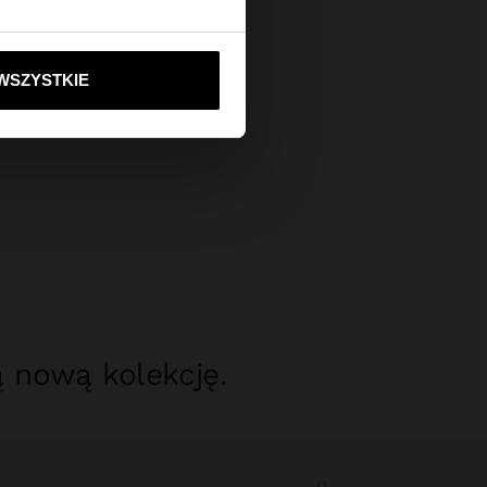
ie do United States
WSZYSTKIE
ą nową kolekcję.