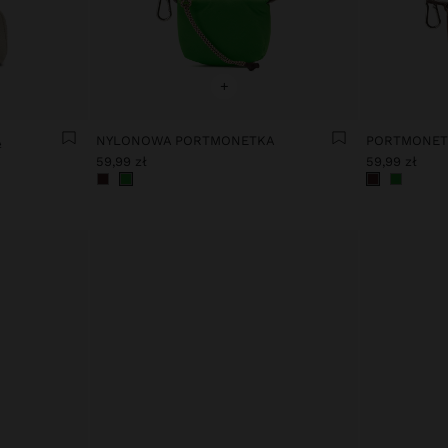
+
Ą
NYLONOWA PORTMONETKA
59,99 zł
59,99 zł