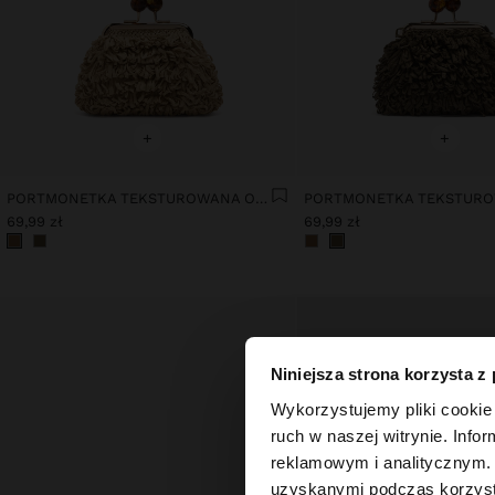
+
+
PORTMONETKA TEKSTUROWANA O SŁOMIANYM EFEKCIE
69,99 zł
69,99 zł
Niniejsza strona korzysta z
witaj
Wykorzystujemy pliki cookie 
ruch w naszej witrynie. Inf
reklamowym i analitycznym. 
Odwiedzasz stronę z
uzyskanymi podczas korzysta