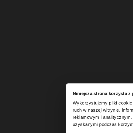
Niniejsza strona korzysta z
witaj
Wykorzystujemy pliki cookie 
ruch w naszej witrynie. Inf
reklamowym i analitycznym. 
Odwiedzasz stronę z
uzyskanymi podczas korzysta