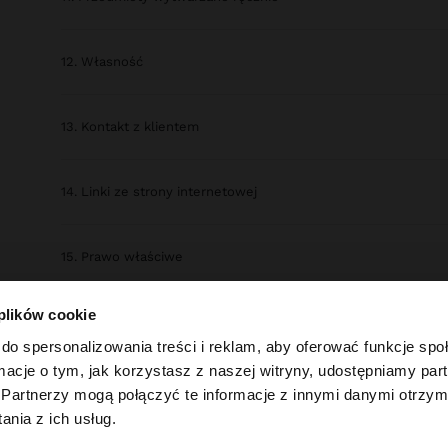
12. Własność
13. Kontakt z klientem
14. Linki ze strony internetowej
15. Prawo właściwe
 plików cookie
16. Postępowanie reklamacyjne
do spersonalizowania treści i reklam, aby oferować funkcje sp
ormacje o tym, jak korzystasz z naszej witryny, udostępniamy p
17. Rozstrzyganie sporów
Partnerzy mogą połączyć te informacje z innymi danymi otrzym
 Polska. Czy chcesz przeglądać naszą stronę United Sta
nia z ich usług.