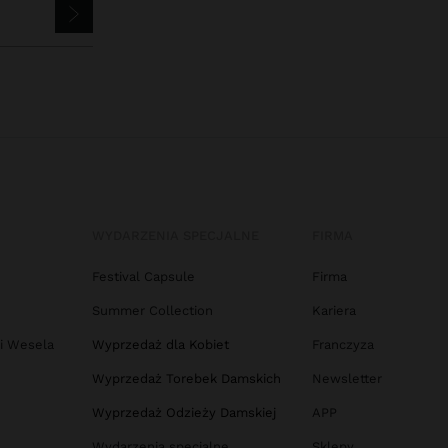
WYDARZENIA SPECJALNE
FIRMA
Festival Capsule
Firma
Summer Collection
Kariera
 i Wesela
Wyprzedaż dla Kobiet
Franczyza
Wyprzedaż Torebek Damskich
Newsletter
Wyprzedaż Odzieży Damskiej
APP
Wydarzenia specjalne
Sklepy