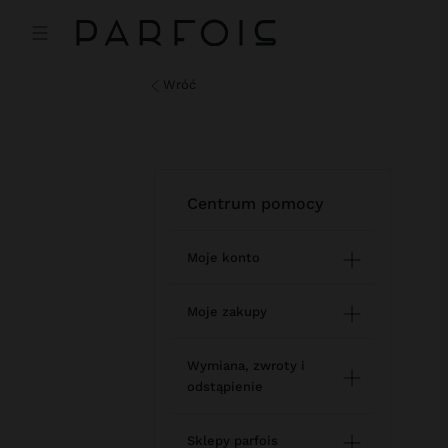
wróć
centrum pomocy
Moje konto
Rejestracja i logowanie
Moje zakupy
Zarządzanie moim
Zakupy online
Wymiana, zwroty i
profilem
odstąpienie
Status zamówienia
Newsletter
Jak zwrócić / odstąpić od
Sklepy parfois
Zmiany w zamówieniu