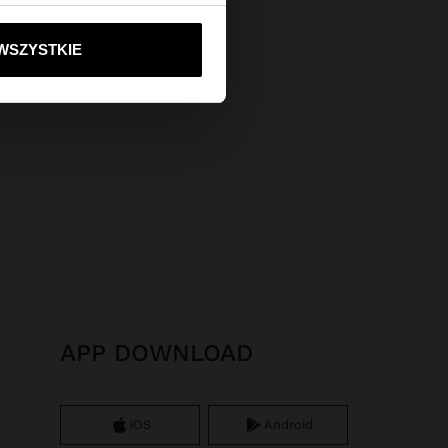
ie do United States
WSZYSTKIE
APP DOWNLOAD
iOS
Android