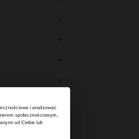
×
ołecznościowe i analizować
artnerom społecznościowym,
anymi od Ciebie lub
tes?