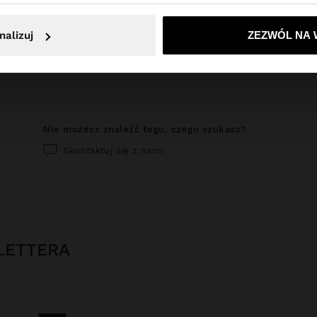
18. Kampanie
Nie, zostań w Polska
Tak, zabierz mn
nalizuj
ZEZWÓL NA 
Ostatnia aktualizacja: 12.02.2026 r.
nie możesz znaleźć tego, czego szukasz?
Skontaktuj się z nami
LETTERA