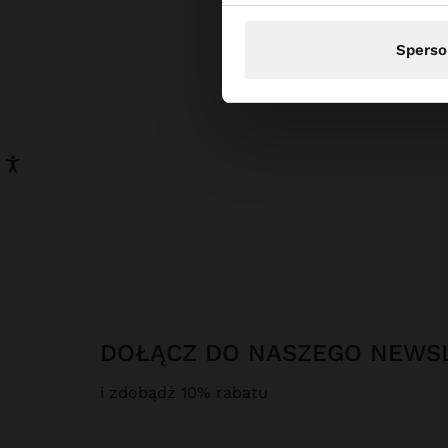
Sperso
DOŁĄCZ DO NASZEGO NEWS
i zdobądź 10% rabatu