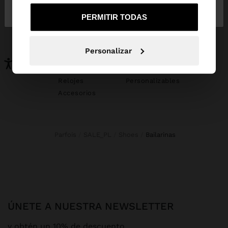
de España
United States
PERMITIR TODAS
PUEDE INTERESARTE
Novedades
Bolsos
Personalizar
Ropa
Bisutería
Zapatos
Carteras
Relojes
Personalizables
Accesorios
Parfois
SALE_PL
Shoes
bailarinas
ÚNETE A NUESTRA NEWSLETTER
y obtén un 10% de descuento