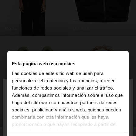
ropa
bolsos
Esta página web usa cookies
Las cookies de este sitio web se usan para
×
personalizar el contenido y los anuncios, ofrecer
hola
funciones de redes sociales y analizar el tráfico.
Además, compartimos información sobre el uso que
haga del sitio web con nuestros partners de redes
Estás accediendo a la web de España. ¿Quieres ir a
sociales, publicidad y análisis web, quienes pueden
la web de United States?
combinarla con otra información que les haya
zapatos
bisutería
proporcionado o que hayan recopilado a partir del
uso que haya hecho de sus servicios.
No, continuar en la web
Sí, llévame a