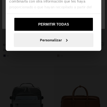
combinarla con otra información que les haya
proporcionado o que hayan recopilado a partir del
uso que haya hecho de sus servicios.
No, continuar en la web
Sí, llévame a
de España
United States
PERMITIR TODAS
+
+
Personalizar
MOCHILA DE NYLON CON PENDURO
MOCHILA DE NYLON CON PENDURO
39,99 €
39,99 €
+1
+1