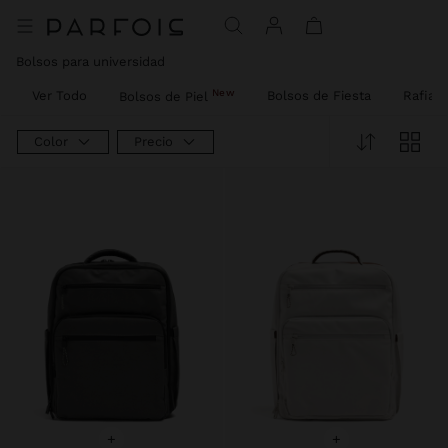
Precio rebajado de
A
Precio rebajado de
A
Bolsos para universidad
New
Ver Todo
Bolsos de Fiesta
Rafia
Bolsos de Piel
Color
Precio
+
+