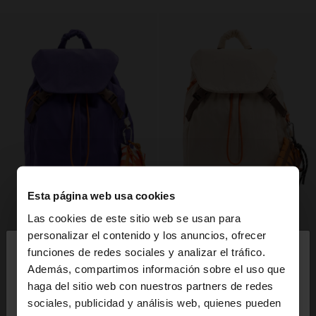
Esta página web usa cookies
Las cookies de este sitio web se usan para
×
personalizar el contenido y los anuncios, ofrecer
hola
funciones de redes sociales y analizar el tráfico.
Además, compartimos información sobre el uso que
haga del sitio web con nuestros partners de redes
Estás accediendo a la web de España. ¿Quieres ir a
sociales, publicidad y análisis web, quienes pueden
la web de United States?